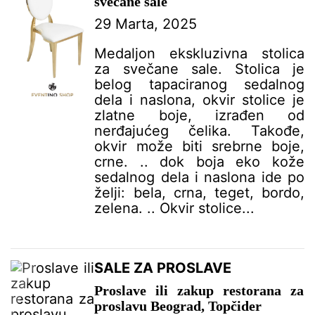
svečane sale
29 Marta, 2025
Medaljon ekskluzivna stolica
za svečane sale. Stolica je
belog tapaciranog sedalnog
dela i naslona, okvir stolice je
zlatne boje, izrađen od
nerđajućeg čelika. Takođe,
okvir može biti srebrne boje,
crne. .. dok boja eko kože
sedalnog dela i naslona ide po
želji: bela, crna, teget, bordo,
zelena. .. Okvir stolice...
SALE ZA PROSLAVE
Proslave ili zakup restorana za
proslavu Beograd, Topčider