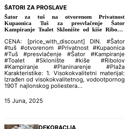
ŠATORI ZA PROSLAVE
Šator za tuš na otvorenom Privatnost
Kupaonica Tuš za presvlačenje Šator
Kampiranje Toalet Sklonište od kiše Ribolov
Kampiranje Planinarenje Plaža – ŠATOR ZA
CENA: [price_with_discount] DIN. #Šator
PROSLAVE
#tuš #otvorenom #Privatnost #Kupaonica
#Tuš #presvlačenje #Šator #Kampiranje
#Toalet #Sklonište #kiše #Ribolov
#Kampiranje #Planinarenje #Plaža
Karakteristike: 1. Visokokvalitetni materijal:
Izrađen od visokokvalitetnog, vodootpornog
190T najlonskog poliestera...
15 Juna, 2025
DEKORACIJA