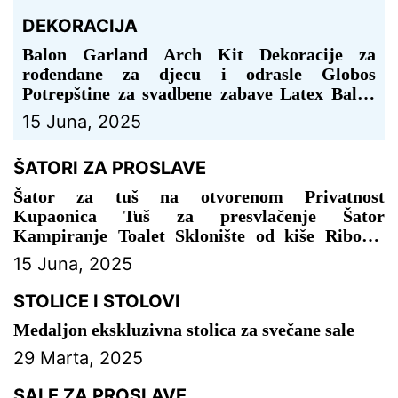
DEKORACIJA
Balon Garland Arch Kit Dekoracije za
rođendane za djecu i odrasle Globos
Potrepštine za svadbene zabave Latex Balon
Baby Shower Boy – DEKORACIJA ZA
15 Juna, 2025
PROSLAVU
ŠATORI ZA PROSLAVE
Šator za tuš na otvorenom Privatnost
Kupaonica Tuš za presvlačenje Šator
Kampiranje Toalet Sklonište od kiše Ribolov
Kampiranje Planinarenje Plaža – ŠATOR ZA
15 Juna, 2025
PROSLAVE
STOLICE I STOLOVI
Medaljon ekskluzivna stolica za svečane sale
29 Marta, 2025
SALE ZA PROSLAVE