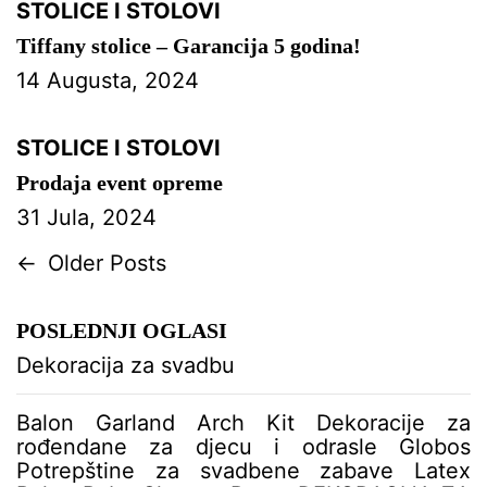
STOLICE I STOLOVI
Tiffany stolice – Garancija 5 godina!
14 Augusta, 2024
STOLICE I STOLOVI
Prodaja event opreme
31 Jula, 2024
N
←
Older Posts
a
v
POSLEDNJI OGLASI
i
g
Dekoracija za svadbu
a
c
Balon Garland Arch Kit Dekoracije za
i
rođendane za djecu i odrasle Globos
j
Potrepštine za svadbene zabave Latex
a