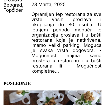
28 Marta, 2025
Opremljen lep restorana za sve
vrste Vaših proslava i
okupljanja do 80 osoba. U
letnjem periodu moguća je
organizacija proslava i u bašti
restorana koja je natkrivena.
Imamo veliki parking. Moguća
je svaka vrsta dogovora. -
Mogućnost najma samo
prostora u restoranu i u bašti
restorana ili - Mogućnost
kompletne...
POSLEDNJE