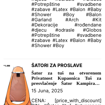
#Potrepštine #svadbene
#zabave #Latex #Balon #Baby
#Shower #Boy #Balon
#Garland #Arch #Kit
#Dekoracije #rođendane
#djecu #odrasle #Globos
#Potrepštine #svadbene
#zabave #Latex #Balon #Baby
#Shower #Boy
ŠATORI ZA PROSLAVE
Šator za tuš na otvorenom
Privatnost Kupaonica Tuš za
presvlačenje Šator Kampiranje
Toalet Sklonište od kiše Ribolov
15 Juna, 2025
Kampiranje Planinarenje Plaža –
ŠATOR ZA PROSLAVE
CENA: [price_with_discount]