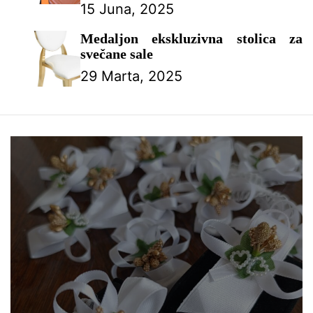
Toalet Sklonište od kiše Ribolov
15 Juna, 2025
Kampiranje Planinarenje Plaža –
ŠATOR ZA PROSLAVE
Medaljon ekskluzivna stolica za
svečane sale
29 Marta, 2025