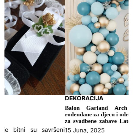
DEKORACIJA
Š
Balon Garland Arch Kit Dekoracije za
Š
rođendane za djecu i odrasle Globos Potrepštine
K
za svadbene zabave Latex Balon Baby Shower
K
Boy – DEKORACIJA ZA PROSLAVU
Ka
ni
15 Juna, 2025
1