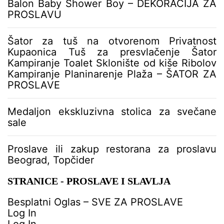
Balon Baby Shower Boy – DEKORACIJA ZA
č
PROSLAVU
l
a
n
Šator za tuš na otvorenom Privatnost
c
Kupaonica Tuš za presvlačenje Šator
i
Kampiranje Toalet Sklonište od kiše Ribolov
m
Kampiranje Planinarenje Plaža – ŠATOR ZA
a
PROSLAVE
Medaljon ekskluzivna stolica za svečane
sale
Proslave ili zakup restorana za proslavu
Beograd, Topčider
STRANICE - PROSLAVE I SLAVLJA
Besplatni Oglas – SVE ZA PROSLAVE
Log In