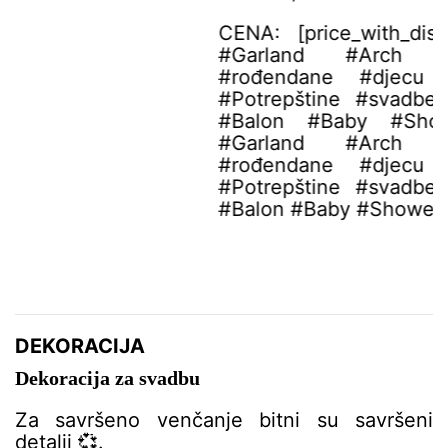
P
CENA: [price_with_discount] DIN. #Balon
C
#Garland #Arch #Kit #Dekoracije
#
#rođendane #djecu #odrasle #Globos
#
#Potrepštine #svadbene #zabave #Latex
#
#Balon #Baby #Shower #Boy #Balon
#
#Garland #Arch #Kit #Dekoracije
K
#rođendane #djecu #odrasle #Globos
I
#Potrepštine #svadbene #zabave #Latex
1
#Balon #Baby #Shower #Boy
[more ...]
f
i
u
DEKORACIJA
Dekoracija za svadbu
Za savršeno venčanje bitni su savršeni
detalji 💞.