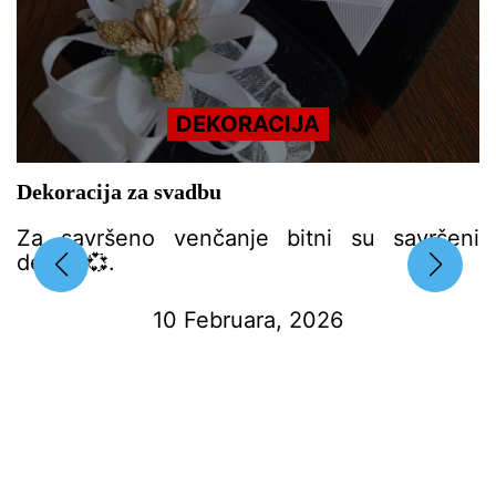
DEKORACIJA
Balon Garland Arch Kit Dekoracije za
rođendane za djecu i odrasle Globos Potrepštine
za svadbene zabave Latex Balon Baby Shower
Boy – DEKORACIJA ZA PROSLAVU
CENA: [price_with_discount] DIN. #Balon
#Garland #Arch #Kit #Dekoracije
#rođendane #djecu #odrasle #Globos
#Potrepštine #svadbene #zabave #Latex
#Balon #Baby #Shower #Boy #Balon
#Garland #Arch #Kit #Dekoracije
#rođendane #djecu #odrasle #Globos
#Potrepštine #svadbene #zabave #Latex
#Balon #Baby #Shower #Boy