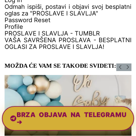
Log In
Odmah ispiši, postavi i objavi svoj besplatni
oglas za "PROSLAVE I SLAVLJA"
Password Reset
Profile
PROSLAVE I SLAVLJA - TUMBLR
VAŠA SAVRŠENA PROSLAVA - BESPLATNI
OGLASI ZA PROSLAVE I SLAVLJA!
MOŽDA ĆE VAM SE TAKOĐE SVIDETI:
BRZA OBJAVA NA TELEGRAMU
➔
ŠATORI ZA PROSLAVE