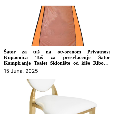
Šator za tuš na otvorenom Privatnost
Kupaonica Tuš za presvlačenje Šator
Kampiranje Toalet Sklonište od kiše Ribolov
Kampiranje Planinarenje Plaža – ŠATOR ZA
15 Juna, 2025
PROSLAVE