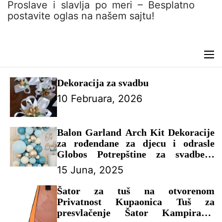
n
Proslave i slavlja po meri – Besplatno
t
postavite oglas na našem sajtu!
M
e
n
Dekoracija za svadbu
u
10 Februara, 2026
Balon Garland Arch Kit Dekoracije
za rođendane za djecu i odrasle
Globos Potrepštine za svadbene
zabave Latex Balon Baby Shower
15 Juna, 2025
Boy – DEKORACIJA ZA
PROSLAVU
Šator za tuš na otvorenom
Privatnost Kupaonica Tuš za
presvlačenje Šator Kampiranje