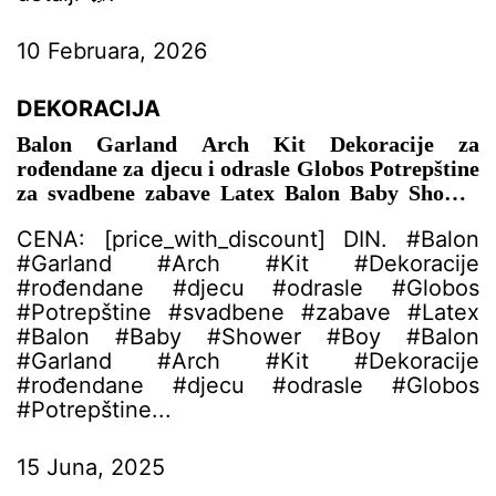
10 Februara, 2026
DEKORACIJA
Balon Garland Arch Kit Dekoracije za
rođendane za djecu i odrasle Globos Potrepštine
za svadbene zabave Latex Balon Baby Shower
Boy – DEKORACIJA ZA PROSLAVU
CENA: [price_with_discount] DIN. #Balon
#Garland #Arch #Kit #Dekoracije
#rođendane #djecu #odrasle #Globos
#Potrepštine #svadbene #zabave #Latex
#Balon #Baby #Shower #Boy #Balon
#Garland #Arch #Kit #Dekoracije
#rođendane #djecu #odrasle #Globos
#Potrepštine...
15 Juna, 2025