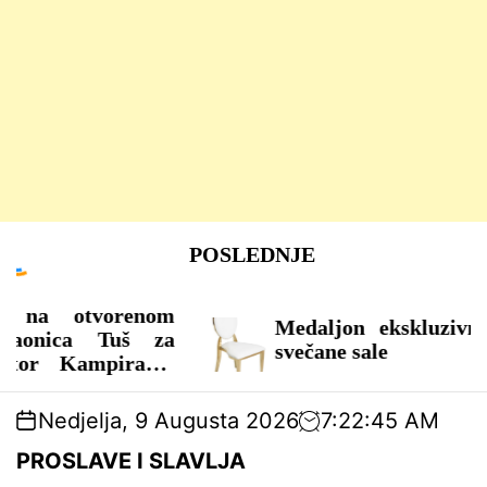
S
POSLEDNJE
k
i
p
edaljon ekskluzivna stolica za
t
Proslav
večane sale
o
proslav
c
o
Nedjelja, 9 Augusta 2026
7
:
22
:
47
AM
n
t
PROSLAVE I SLAVLJA
e