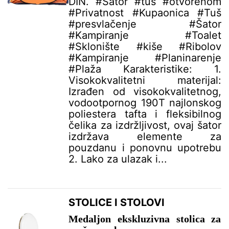
DIN. #Šator #tuš #otvorenom
#Privatnost #Kupaonica #Tuš
#presvlačenje #Šator
#Kampiranje #Toalet
#Sklonište #kiše #Ribolov
#Kampiranje #Planinarenje
#Plaža Karakteristike: 1.
Visokokvalitetni materijal:
Izrađen od visokokvalitetnog,
vodootpornog 190T najlonskog
poliestera tafta i fleksibilnog
čelika za izdržljivost, ovaj šator
izdržava elemente za
pouzdanu i ponovnu upotrebu
2. Lako za ulazak i...
STOLICE I STOLOVI
Medaljon ekskluzivna stolica za