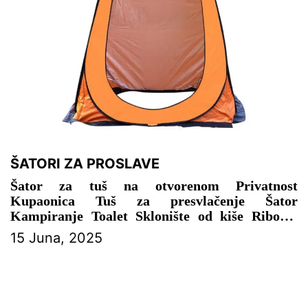
ŠATORI ZA PROSLAVE
Šator za tuš na otvorenom Privatnost
Kupaonica Tuš za presvlačenje Šator
Kampiranje Toalet Sklonište od kiše Ribolov
Kampiranje Planinarenje Plaža – ŠATOR ZA
15 Juna, 2025
PROSLAVE