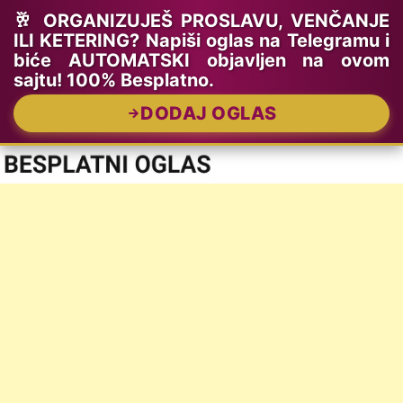
🥂 ORGANIZUJEŠ PROSLAVU, VENČANJE
ILI KETERING? Napiši oglas na Telegramu i
biće AUTOMATSKI objavljen na ovom
sajtu! 100% Besplatno.
DODAJ OGLAS