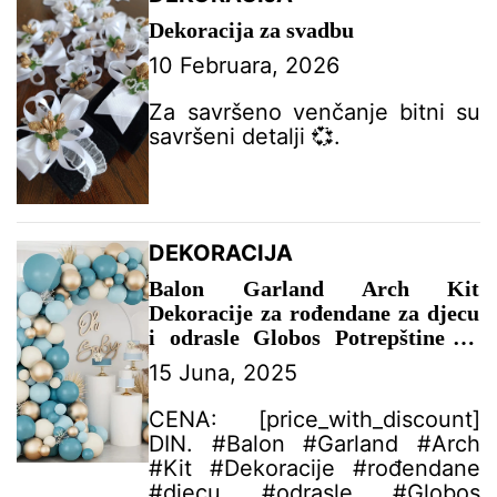
Dekoracija za svadbu
10 Februara, 2026
Za savršeno venčanje bitni su
savršeni detalji 💞.
DEKORACIJA
Balon Garland Arch Kit
Dekoracije za rođendane za djecu
i odrasle Globos Potrepštine za
svadbene zabave Latex Balon
15 Juna, 2025
Baby Shower Boy –
DEKORACIJA ZA PROSLAVU
CENA: [price_with_discount]
DIN. #Balon #Garland #Arch
#Kit #Dekoracije #rođendane
#djecu #odrasle #Globos