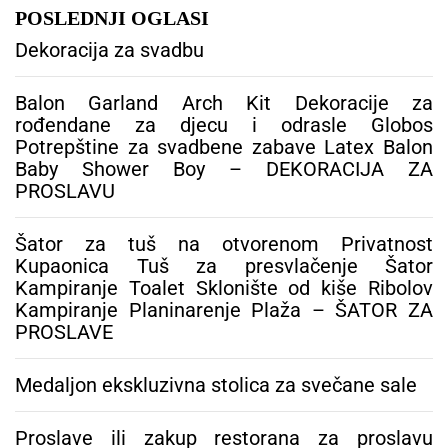
g
POSLEDNJI OGLASI
a
Dekoracija za svadbu
:
Balon Garland Arch Kit Dekoracije za
rođendane za djecu i odrasle Globos
Potrepštine za svadbene zabave Latex Balon
Baby Shower Boy – DEKORACIJA ZA
PROSLAVU
Šator za tuš na otvorenom Privatnost
Kupaonica Tuš za presvlačenje Šator
Kampiranje Toalet Sklonište od kiše Ribolov
Kampiranje Planinarenje Plaža – ŠATOR ZA
PROSLAVE
Medaljon ekskluzivna stolica za svečane sale
Proslave ili zakup restorana za proslavu