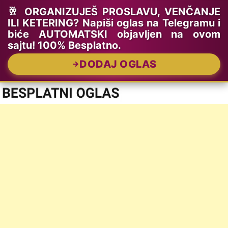
🥂 ORGANIZUJEŠ PROSLAVU, VENČANJE
ILI KETERING? Napiši oglas na Telegramu i
biće AUTOMATSKI objavljen na ovom
sajtu! 100% Besplatno.
DODAJ OGLAS