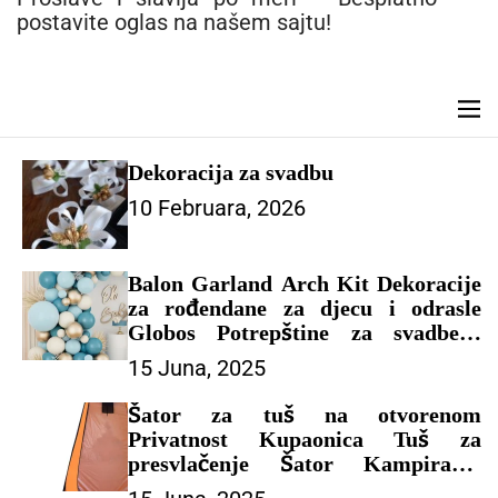
n
postavite oglas na našem sajtu!
t
M
e
n
Dekoracija za svadbu
u
10 Februara, 2026
Balon Garland Arch Kit Dekoracije
za rođendane za djecu i odrasle
Globos Potrepštine za svadbene
zabave Latex Balon Baby Shower
15 Juna, 2025
Boy – DEKORACIJA ZA
PROSLAVU
Šator za tuš na otvorenom
Privatnost Kupaonica Tuš za
presvlačenje Šator Kampiranje
Toalet Sklonište od kiše Ribolov