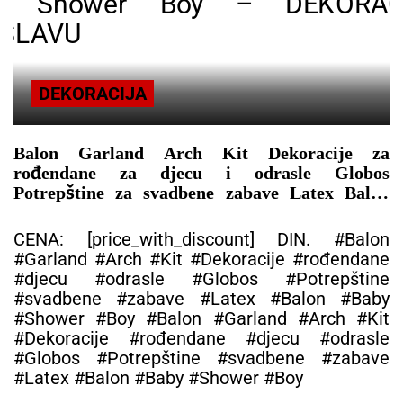
DEKORACIJA
Balon Garland Arch Kit Dekoracije za
rođendane za djecu i odrasle Globos
Potrepštine za svadbene zabave Latex Balon
Baby Shower Boy – DEKORACIJA ZA
PROSLAVU
CENA: [price_with_discount] DIN. #Balon
#Garland #Arch #Kit #Dekoracije #rođendane
#djecu #odrasle #Globos #Potrepštine
#svadbene #zabave #Latex #Balon #Baby
#Shower #Boy #Balon #Garland #Arch #Kit
#Dekoracije #rođendane #djecu #odrasle
#Globos #Potrepštine #svadbene #zabave
#Latex #Balon #Baby #Shower #Boy