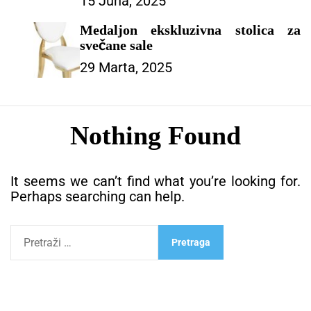
15 Juna, 2025
Kampiranje Planinarenje Plaža –
ŠATOR ZA PROSLAVE
Medaljon ekskluzivna stolica za
svečane sale
29 Marta, 2025
Nothing Found
It seems we can’t find what you’re looking for.
Perhaps searching can help.
P
r
e
t
r
a