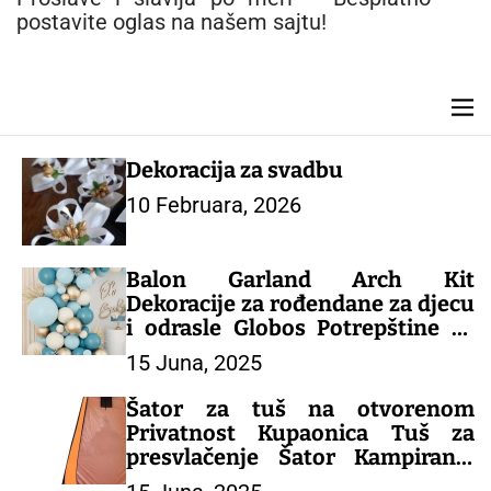
n
postavite oglas na našem sajtu!
t
M
e
n
Dekoracija za svadbu
u
10 Februara, 2026
Balon Garland Arch Kit
Dekoracije za rođendane za djecu
i odrasle Globos Potrepštine za
svadbene zabave Latex Balon
15 Juna, 2025
Baby Shower Boy – DEKORACIJA
ZA PROSLAVU
Šator za tuš na otvorenom
Privatnost Kupaonica Tuš za
presvlačenje Šator Kampiranje
Toalet Sklonište od kiše Ribolov