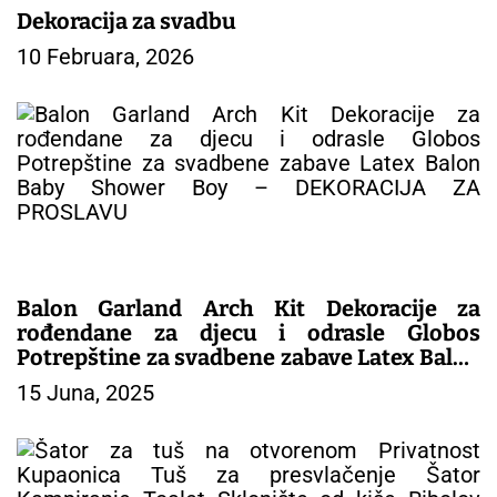
a
Dekoracija za svadbu
k
10 Februara, 2026
a
Balon Garland Arch Kit Dekoracije za
rođendane za djecu i odrasle Globos
Potrepštine za svadbene zabave Latex Balon
Baby Shower Boy – DEKORACIJA ZA
15 Juna, 2025
PROSLAVU