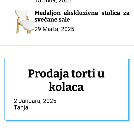
15 Juna, 2025
Kampiranje Planinarenje Plaža –
ŠATOR ZA PROSLAVE
Medaljon ekskluzivna stolica za
svečane sale
29 Marta, 2025
Prodaja torti u
kolaca
2 Januara, 2025
Tanja