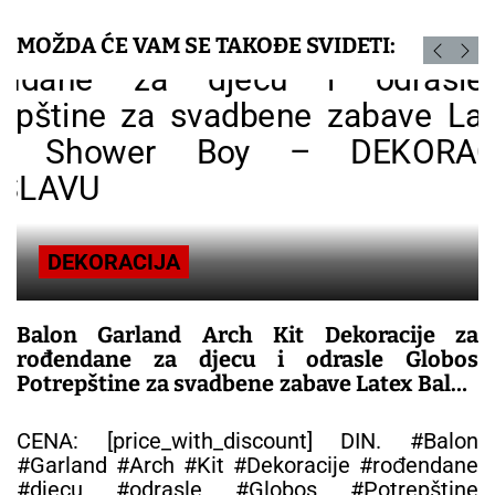
MOŽDA ĆE VAM SE TAKOĐE SVIDETI:
DEKORACIJA
Balon Garland Arch Kit Dekoracije za
rođendane za djecu i odrasle Globos
Potrepštine za svadbene zabave Latex Balon
Baby Shower Boy – DEKORACIJA ZA
PROSLAVU
CENA: [price_with_discount] DIN. #Balon
#Garland #Arch #Kit #Dekoracije #rođendane
#djecu #odrasle #Globos #Potrepštine