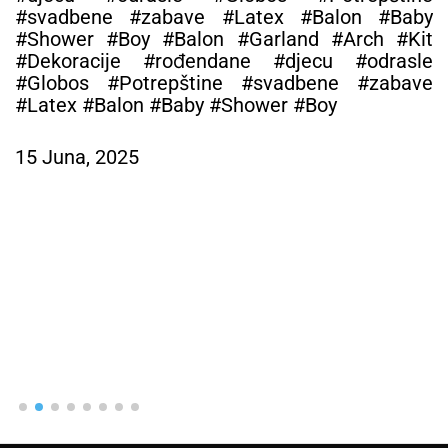
#svadbene #zabave #Latex #Balon #Baby
#Shower #Boy #Balon #Garland #Arch #Kit
#Dekoracije #rođendane #djecu #odrasle
#Globos #Potrepštine #svadbene #zabave
#Latex #Balon #Baby #Shower #Boy
15 Juna, 2025