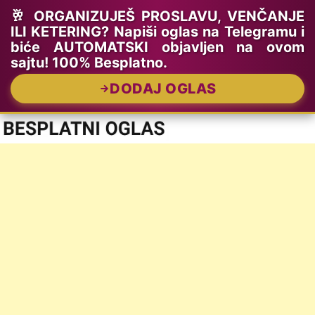
🥂 ORGANIZUJEŠ PROSLAVU, VENČANJE
ILI KETERING? Napiši oglas na Telegramu i
biće AUTOMATSKI objavljen na ovom
sajtu! 100% Besplatno.
DODAJ OGLAS