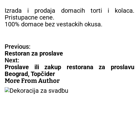
Izrada i prodaja domacih torti i kolaca.
Pristupacne cene.
100% domace bez vestackih okusa.
N
Previous:
a
Restoran za proslave
v
Next:
i
Proslave ili zakup restorana za proslavu
g
Beograd, Topčider
a
More From Author
c
i
j
a
č
l
a
n