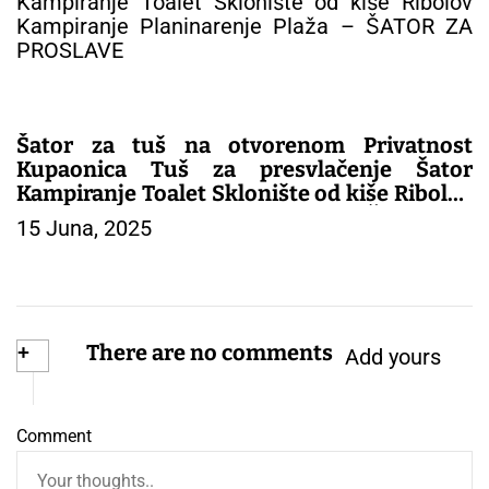
Šator za tuš na otvorenom Privatnost
Kupaonica Tuš za presvlačenje Šator
Kampiranje Toalet Sklonište od kiše Ribolov
Kampiranje Planinarenje Plaža – ŠATOR ZA
15 Juna, 2025
PROSLAVE
+
There are no comments
Add yours
Comment