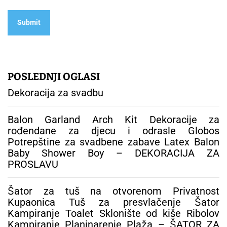
POSLEDNJI OGLASI
Dekoracija za svadbu
Balon Garland Arch Kit Dekoracije za
rođendane za djecu i odrasle Globos
Potrepštine za svadbene zabave Latex Balon
Baby Shower Boy – DEKORACIJA ZA
PROSLAVU
Šator za tuš na otvorenom Privatnost
Kupaonica Tuš za presvlačenje Šator
Kampiranje Toalet Sklonište od kiše Ribolov
Kampiranje Planinarenje Plaža – ŠATOR ZA