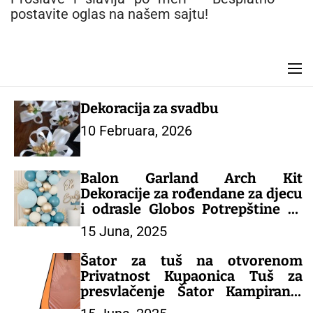
n
postavite oglas na našem sajtu!
t
M
e
n
Dekoracija za svadbu
u
10 Februara, 2026
Balon Garland Arch Kit
Dekoracije za rođendane za djecu
i odrasle Globos Potrepštine za
svadbene zabave Latex Balon
15 Juna, 2025
Baby Shower Boy – DEKORACIJA
ZA PROSLAVU
Šator za tuš na otvorenom
Privatnost Kupaonica Tuš za
presvlačenje Šator Kampiranje
Toalet Sklonište od kiše Ribolov