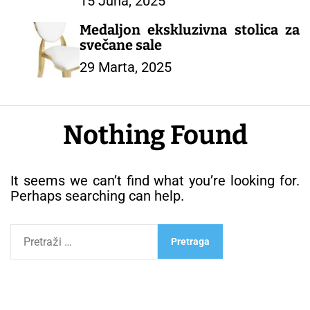
15 Juna, 2025
Kampiranje Planinarenje Plaža –
ŠATOR ZA PROSLAVE
Medaljon ekskluzivna stolica za
svečane sale
29 Marta, 2025
Nothing Found
It seems we can’t find what you’re looking for.
Perhaps searching can help.
P
r
e
t
r
a