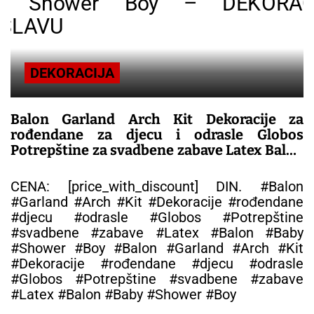
DEKORACIJA
Balon Garland Arch Kit Dekoracije za
rođendane za djecu i odrasle Globos
Potrepštine za svadbene zabave Latex Balon
Baby Shower Boy – DEKORACIJA ZA
PROSLAVU
CENA: [price_with_discount] DIN. #Balon
#Garland #Arch #Kit #Dekoracije #rođendane
#djecu #odrasle #Globos #Potrepštine
#svadbene #zabave #Latex #Balon #Baby
#Shower #Boy #Balon #Garland #Arch #Kit
#Dekoracije #rođendane #djecu #odrasle
#Globos #Potrepštine #svadbene #zabave
#Latex #Balon #Baby #Shower #Boy