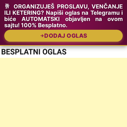
🥂 ORGANIZUJEŠ PROSLAVU, VENČANJE
ILI KETERING? Napiši oglas na Telegramu i
biće AUTOMATSKI objavljen na ovom
sajtu! 100% Besplatno.
DODAJ OGLAS