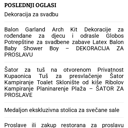
g
POSLEDNJI OGLASI
a
Dekoracija za svadbu
:
Balon Garland Arch Kit Dekoracije za
rođendane za djecu i odrasle Globos
Potrepštine za svadbene zabave Latex Balon
Baby Shower Boy – DEKORACIJA ZA
PROSLAVU
Šator za tuš na otvorenom Privatnost
Kupaonica Tuš za presvlačenje Šator
Kampiranje Toalet Sklonište od kiše Ribolov
Kampiranje Planinarenje Plaža – ŠATOR ZA
PROSLAVE
Medaljon ekskluzivna stolica za svečane sale
Proslave ili zakup restorana za proslavu