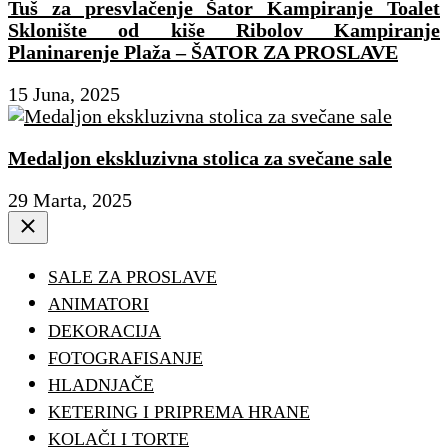
Tuš za presvlačenje Šator Kampiranje Toalet
Sklonište od kiše Ribolov Kampiranje
Planinarenje Plaža – ŠATOR ZA PROSLAVE
15 Juna, 2025
Medaljon ekskluzivna stolica za svečane sale
29 Marta, 2025
Close
SALE ZA PROSLAVE
ANIMATORI
DEKORACIJA
FOTOGRAFISANJE
HLADNJAČE
KETERING I PRIPREMA HRANE
KOLAČI I TORTE