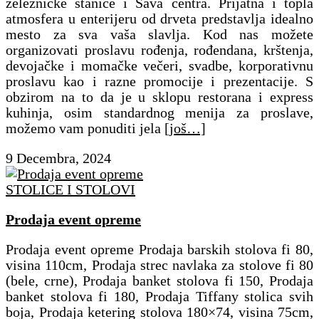
železničke stanice i Sava centra. Prijatna i topla
atmosfera u enterijeru od drveta predstavlja idealno
mesto za sva vaša slavlja. Kod nas možete
organizovati proslavu rođenja, rođendana, krštenja,
devojačke i momačke večeri, svadbe, korporativnu
proslavu kao i razne promocije i prezentacije. S
obzirom na to da je u sklopu restorana i express
kuhinja, osim standardnog menija za proslave,
možemo vam ponuditi jela
[još…]
9 Decembra, 2024
STOLICE I STOLOVI
Prodaja event opreme
Prodaja event opreme Prodaja barskih stolova fi 80,
visina 110cm, Prodaja strec navlaka za stolove fi 80
(bele, crne), Prodaja banket stolova fi 150, Prodaja
banket stolova fi 180, Prodaja Tiffany stolica svih
boja, Prodaja ketering stolova 180×74, visina 75cm,