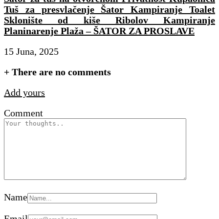
Tuš za presvlačenje Šator Kampiranje Toalet
Sklonište od kiše Ribolov Kampiranje
Planinarenje Plaža – ŠATOR ZA PROSLAVE
15 Juna, 2025
+
There are no comments
Add yours
Comment
Name
Email