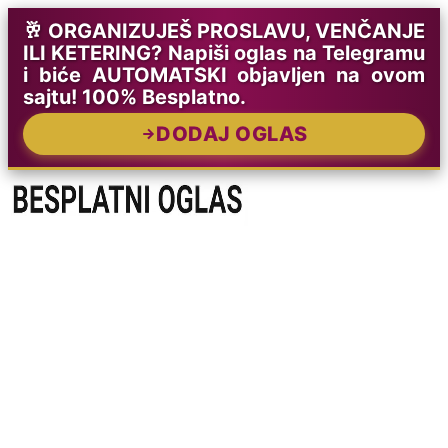
🥂 ORGANIZUJEŠ PROSLAVU, VENČANJE
ILI KETERING? Napiši oglas na Telegramu
i biće AUTOMATSKI objavljen na ovom
sajtu! 100% Besplatno.
DODAJ OGLAS