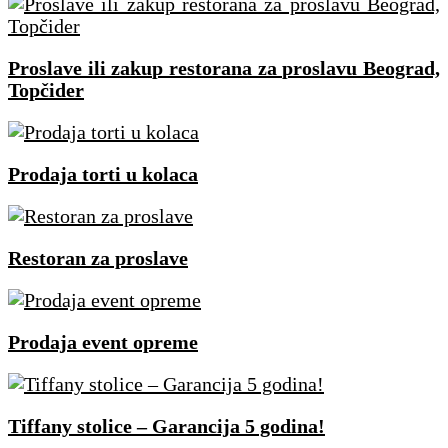
Proslave ili zakup restorana za proslavu Beograd,
Topčider
Prodaja torti u kolaca
Restoran za proslave
Prodaja event opreme
Tiffany stolice – Garancija 5 godina!