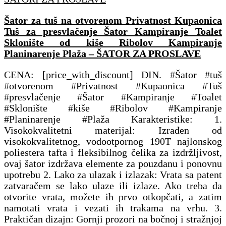
Šator za tuš na otvorenom Privatnost Kupaonica
Tuš za presvlačenje Šator Kampiranje Toalet
Sklonište od kiše Ribolov Kampiranje
Planinarenje Plaža – ŠATOR ZA PROSLAVE
CENA: [price_with_discount] DIN. #Šator #tuš
#otvorenom #Privatnost #Kupaonica #Tuš
#presvlačenje #Šator #Kampiranje #Toalet
#Sklonište #kiše #Ribolov #Kampiranje
#Planinarenje #Plaža Karakteristike: 1.
Visokokvalitetni materijal: Izrađen od
visokokvalitetnog, vodootpornog 190T najlonskog
poliestera tafta i fleksibilnog čelika za izdržljivost,
ovaj šator izdržava elemente za pouzdanu i ponovnu
upotrebu 2. Lako za ulazak i izlazak: Vrata sa patent
zatvaračem se lako ulaze ili izlaze. Ako treba da
otvorite vrata, možete ih prvo otkopčati, a zatim
namotati vrata i vezati ih trakama na vrhu. 3.
Praktičan dizajn: Gornji prozori na bočnoj i stražnjoj