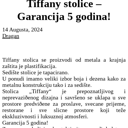
Tiffany stolice –
Garancija 5 godina!
14 Augusta, 2024
Dragan
Tiffany stolica se proizvodi od metala a krajnja
zaštita je plastifikacija.
Sedište stolice je tapacirano.
U ponudi imamo veliki izbor boja i dezena kako za
metalnu konstrukciju tako i za sedište.
Stolica „Tiffany“ je prepoznatljivog i
neprevaziðenog dizajna i savršeno se uklapa u sve
prostore predviðene za proslave, svecane prijeme,
restorane i sve slicne prostore koji teže
ekskluzivnosti i luksuznoj atmosferi.
Garancija 5 godina!