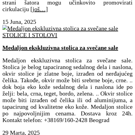
strani šatora mogu učinkovito promovirati
cirkulaciju
[još…]
15 Juna, 2025
STOLICE I STOLOVI
Medaljon ekskluzivna stolica za svečane sale
Medaljon ekskluzivna stolica za svečane sale.
Stolica je belog tapaciranog sedalnog dela i naslona,
okvir stolice je zlatne boje, izrađen od nerđajućeg
čelika. Takođe, okvir može biti srebrne boje, crne. ..
dok boja eko kože sedalnog dela i naslona ide po
želji: bela, crna, teget, bordo, zelena. .. Okvir stolice
može biti izrađen od čelika ili od aluminijuma, a
tapacirung od kvalitetne eko kože. Medaljon stolice
po najpovoljnijim cenama. Dostava kroz 24h.
Kontakt telefon: +38169/160-2428 Beograd
29 Marta, 2025