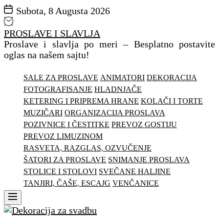
Subota, 8 Augusta 2026
PROSLAVE I SLAVLJA
Proslave i slavlja po meri – Besplatno postavite
oglas na našem sajtu!
SALE ZA PROSLAVE
ANIMATORI
DEKORACIJA
FOTOGRAFISANJE
HLADNJAČE
KETERING I PRIPREMA HRANE
KOLAČI I TORTE
MUZIČARI
ORGANIZACIJA PROSLAVA
POZIVNICE I ČESTITKE
PREVOZ GOSTIJU
PREVOZ LIMUZINOM
RASVETA, RAZGLAS, OZVUČENJE
ŠATORI ZA PROSLAVE
SNIMANJE PROSLAVA
STOLICE I STOLOVI
SVEČANE HALJINE
TANJIRI, ČAŠE, ESCAJG
VENČANICE
Menu