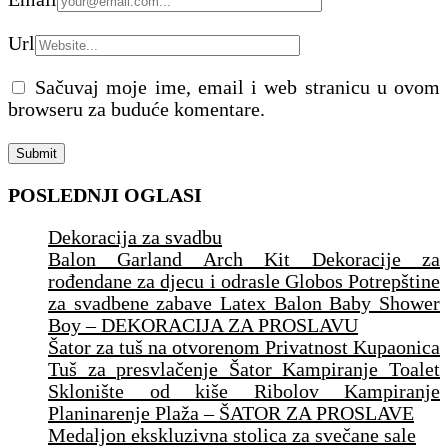
Url
Sačuvaj moje ime, email i web stranicu u ovom
browseru za buduće komentare.
POSLEDNJI OGLASI
Dekoracija za svadbu
Balon Garland Arch Kit Dekoracije za
rođendane za djecu i odrasle Globos Potrepštine
za svadbene zabave Latex Balon Baby Shower
Boy – DEKORACIJA ZA PROSLAVU
Šator za tuš na otvorenom Privatnost Kupaonica
Tuš za presvlačenje Šator Kampiranje Toalet
Sklonište od kiše Ribolov Kampiranje
Planinarenje Plaža – ŠATOR ZA PROSLAVE
Medaljon ekskluzivna stolica za svečane sale