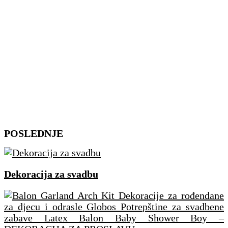
Skip
POSLEDNJE
to
content
Dekoracija za svadbu