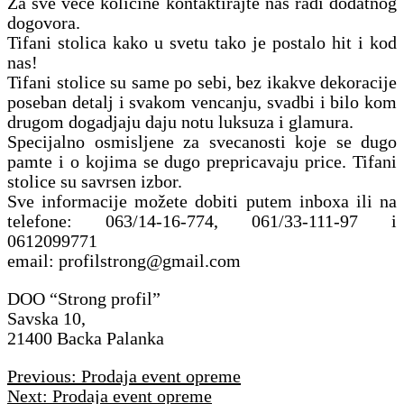
Za sve vece kolicine kontaktirajte nas radi dodatnog
dogovora.
Tifani stolica kako u svetu tako je postalo hit i kod
nas!
Tifani stolice su same po sebi, bez ikakve dekoracije
poseban detalj i svakom vencanju, svadbi i bilo kom
drugom dogadjaju daju notu luksuza i glamura.
Specijalno osmisljene za svecanosti koje se dugo
pamte i o kojima se dugo prepricavaju price. Tifani
stolice su savrsen izbor.
Sve informacije možete dobiti putem inboxa ili na
telefone: 063/14-16-774, 061/33-111-97 i
0612099771
email: profilstrong@gmail.com
DOO “Strong profil”
Savska 10,
21400 Backa Palanka
Navigacija
Previous:
Prodaja event opreme
članaka
Next:
Prodaja event opreme