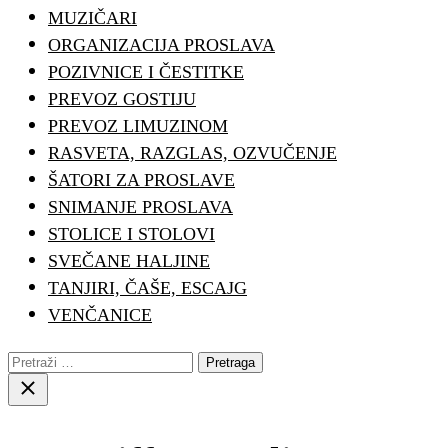
MUZIČARI
ORGANIZACIJA PROSLAVA
POZIVNICE I ČESTITKE
PREVOZ GOSTIJU
PREVOZ LIMUZINOM
RASVETA, RAZGLAS, OZVUČENJE
ŠATORI ZA PROSLAVE
SNIMANJE PROSLAVA
STOLICE I STOLOVI
SVEČANE HALJINE
TANJIRI, ČAŠE, ESCAJG
VENČANICE
Pretraga:
Close
search