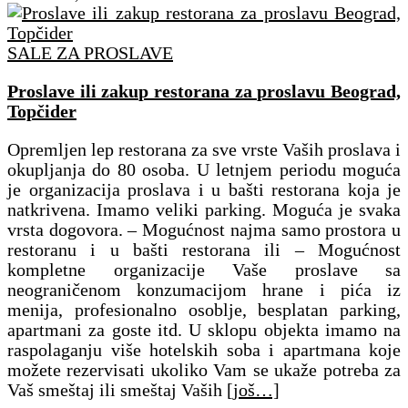
SALE ZA PROSLAVE
Proslave ili zakup restorana za proslavu Beograd,
Topčider
Opremljen lep restorana za sve vrste Vaših proslava i
okupljanja do 80 osoba. U letnjem periodu moguća
je organizacija proslava i u bašti restorana koja je
natkrivena. Imamo veliki parking. Moguća je svaka
vrsta dogovora. – Mogućnost najma samo prostora u
restoranu i u bašti restorana ili – Mogućnost
kompletne organizacije Vaše proslave sa
neograničenom konzumacijom hrane i pića iz
menija, profesionalno osoblje, besplatan parking,
apartmani za goste itd. U sklopu objekta imamo na
raspolaganju više hotelskih soba i apartmana koje
možete rezervisati ukoliko Vam se ukaže potreba za
Vaš smeštaj ili smeštaj Vaših
[još…]