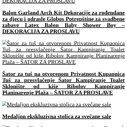
Balon Garland Arch Kit Dekoracije za rođendane
za djecu i odrasle Globos Potrepštine za svadbene
zabave Latex Balon Baby Shower Boy –
DEKORACIJA ZA PROSLAVU
Šator za tuš na otvorenom Privatnost Kupaonica
Tuš za presvlačenje Šator Kampiranje Toalet
Sklonište od kiše Ribolov Kampiranje
Planinarenje Plaža – ŠATOR ZA PROSLAVE
Medaljon ekskluzivna stolica za svečane sale