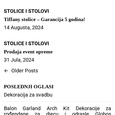
STOLICE I STOLOVI
Tiffany stolice – Garancija 5 godina!
14 Augusta, 2024
STOLICE I STOLOVI
Prodaja event opreme
31 Jula, 2024
N
←
Older Posts
a
v
POSLEDNJI OGLASI
i
g
Dekoracija za svadbu
a
c
Balon Garland Arch Kit Dekoracije za
i
rođendane za djecu i odrasle Globos