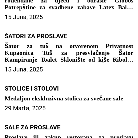
rođendane za djecu i odrasle Globos
Potrepštine za svadbene zabave Latex Balon
Baby Shower Boy – DEKORACIJA ZA
15 Juna, 2025
PROSLAVU
ŠATORI ZA PROSLAVE
Šator za tuš na otvorenom Privatnost
Kupaonica Tuš za presvlačenje Šator
Kampiranje Toalet Sklonište od kiše Ribolov
Kampiranje Planinarenje Plaža – ŠATOR ZA
15 Juna, 2025
PROSLAVE
STOLICE I STOLOVI
Medaljon ekskluzivna stolica za svečane sale
29 Marta, 2025
SALE ZA PROSLAVE
Proslave ili zakup restorana za proslavu