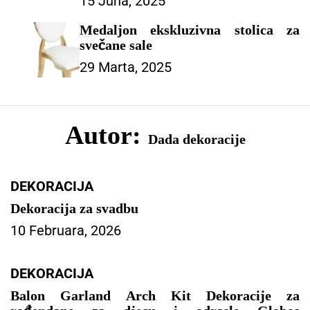
15 Juna, 2025
Kampiranje Planinarenje Plaža –
ŠATOR ZA PROSLAVE
Medaljon ekskluzivna stolica za
svečane sale
29 Marta, 2025
Autor:
Dada dekoracije
DEKORACIJA
Dekoracija za svadbu
10 Februara, 2026
DEKORACIJA
Balon Garland Arch Kit Dekoracije za