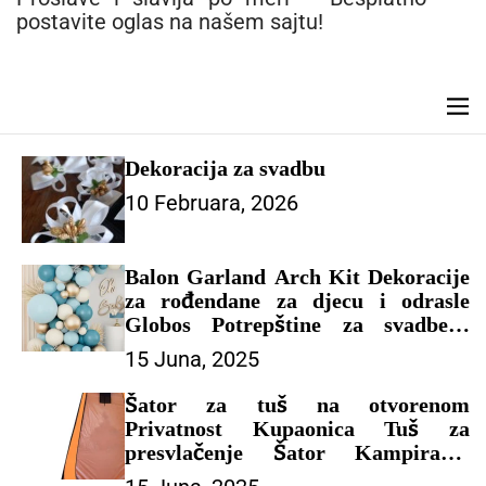
n
postavite oglas na našem sajtu!
t
M
e
n
Dekoracija za svadbu
u
10 Februara, 2026
Balon Garland Arch Kit Dekoracije
za rođendane za djecu i odrasle
Globos Potrepštine za svadbene
zabave Latex Balon Baby Shower
15 Juna, 2025
Boy – DEKORACIJA ZA
PROSLAVU
Šator za tuš na otvorenom
Privatnost Kupaonica Tuš za
presvlačenje Šator Kampiranje
Toalet Sklonište od kiše Ribolov