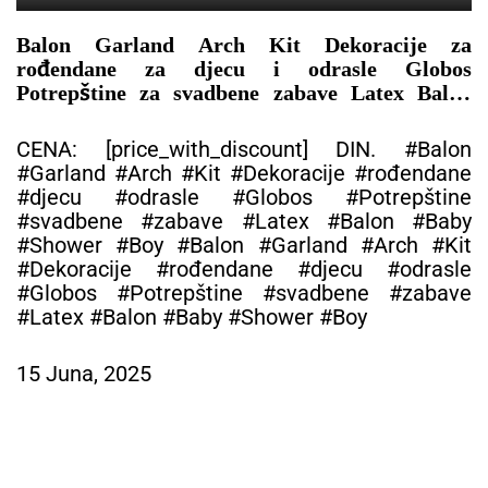
Balon Garland Arch Kit Dekoracije za
rođendane za djecu i odrasle Globos
Potrepštine za svadbene zabave Latex Balon
Baby Shower Boy – DEKORACIJA ZA
PROSLAVU
CENA: [price_with_discount] DIN. #Balon
#Garland #Arch #Kit #Dekoracije #rođendane
#djecu #odrasle #Globos #Potrepštine
#svadbene #zabave #Latex #Balon #Baby
#Shower #Boy #Balon #Garland #Arch #Kit
#Dekoracije #rođendane #djecu #odrasle
#Globos #Potrepštine #svadbene #zabave
#Latex #Balon #Baby #Shower #Boy
15 Juna, 2025