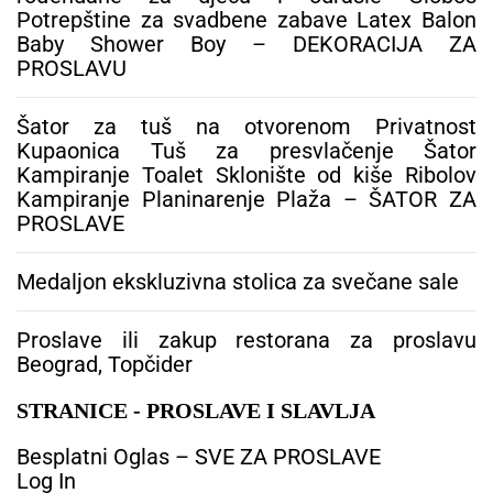
j
Potrepštine za svadbene zabave Latex Balon
a
Baby Shower Boy – DEKORACIJA ZA
č
PROSLAVU
l
a
n
Šator za tuš na otvorenom Privatnost
c
Kupaonica Tuš za presvlačenje Šator
i
Kampiranje Toalet Sklonište od kiše Ribolov
m
Kampiranje Planinarenje Plaža – ŠATOR ZA
a
PROSLAVE
Medaljon ekskluzivna stolica za svečane sale
Proslave ili zakup restorana za proslavu
Beograd, Topčider
STRANICE - PROSLAVE I SLAVLJA
Besplatni Oglas – SVE ZA PROSLAVE
Log In