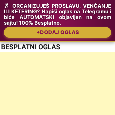
🥂 ORGANIZUJEŠ PROSLAVU, VENČANJE
ILI KETERING? Napiši oglas na Telegramu i
biće AUTOMATSKI objavljen na ovom
sajtu! 100% Besplatno.
DODAJ OGLAS