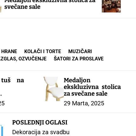
uzivna stolica za
Proslave ili zakup r
proslavu Beograd, To
A HRANE
KOLAČI I TORTE
MUZIČARI
AZGLAS, OZVUČENJE
ŠATORI ZA PROSLAVE
 tuš na
Medaljon
ekskluzivna stolica
za svečane sale
 Tuš za
25
29 Marta, 2025
je Šator
e Toalet
 od kiše
POSLEDNJI OGLASI
mpiranje
Dekoracija za svadbu
je Plaža