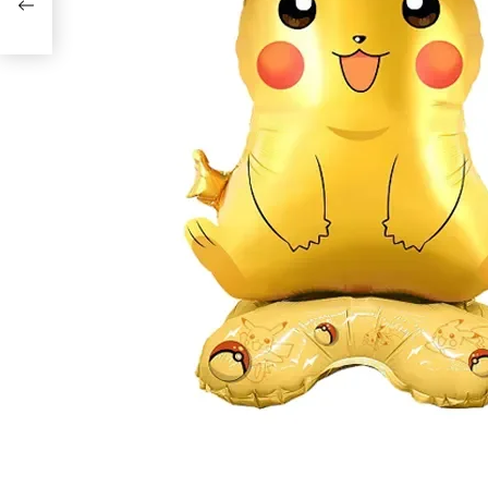
ena
ja i
ETA,