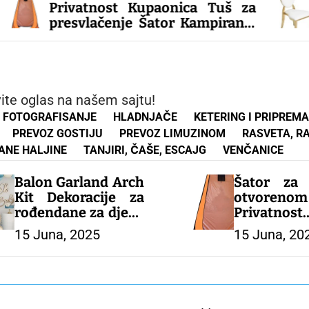
Medaljon ekskl
ost Kupaonica Tuš za
svečane sale
enje Šator Kampiranje
lonište od kiše Ribolov
je Planinarenje Plaža
 ZA PROSLAVE
vite oglas na našem sajtu!
FOTOGRAFISANJE
HLADNJAČE
KETERING I PRIPREM
PREVOZ GOSTIJU
PREVOZ LIMUZINOM
RASVETA, R
ANE HALJINE
TANJIRI, ČAŠE, ESCAJG
VENČANICE
Balon Garland Arch
Šator za
Kit Dekoracije za
otvorenom
rođendane za djecu
Privatnost
i odrasle Globos
Kupaonica
15 Juna, 2025
15 Juna, 20
Potrepštine za
presvlačen
svadbene zabave
Kampiranj
Latex Balon Baby
Sklonište
Shower Boy –
Ribolov Ka
DEKORACIJA ZA
Planinaren