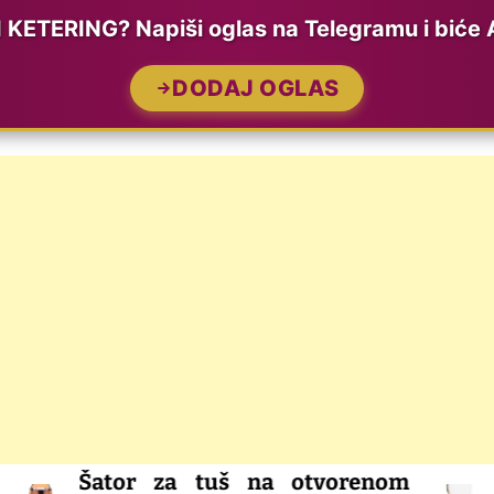
ETERING? Napiši oglas na Telegramu i biće 
DODAJ OGLAS
a tuš na otvorenom