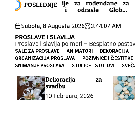
k
koracije za rođendane za
Privatn
POSLEDNJE
i
ecu i odrasle Globos
presvlač
p
trepštine za svadbene
Toalet Sk
t
bave Latex Balon Baby
Kampiran
Subota, 8 Augusta 2026
3
:
44
:
08
AM
o
r Boy – DEKORACIJA ZA
– ŠATOR
c
OSLAVU
PROSLAVE I SLAVLJA
o
Proslave i slavlja po meri – Besplatno posta
n
SALE ZA PROSLAVE
ANIMATORI
DEKORACIJA
t
ORGANIZACIJA PROSLAVA
POZIVNICE I ČESTITKE
e
SNIMANJE PROSLAVA
STOLICE I STOLOVI
SVEČ
n
t
Dekoracija za
svadbu
10 Februara, 2026