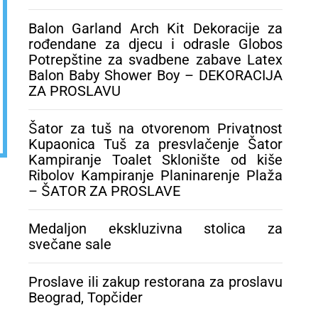
OR ZA
Balon Garland Arch Kit Dekoracije za
rođendane za djecu i odrasle Globos
Potrepštine za svadbene zabave Latex
Balon Baby Shower Boy – DEKORACIJA
ZA PROSLAVU
Šator za tuš na otvorenom Privatnost
Kupaonica Tuš za presvlačenje Šator
Kampiranje Toalet Sklonište od kiše
Ribolov Kampiranje Planinarenje Plaža
– ŠATOR ZA PROSLAVE
Medaljon ekskluzivna stolica za
svečane sale
Proslave ili zakup restorana za proslavu
Beograd, Topčider