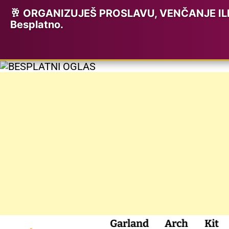
🥂 ORGANIZUJEŠ PROSLAVU, VENČANJE ILI K
Besplatno.
S
lon Garland Arch Kit
Šator z