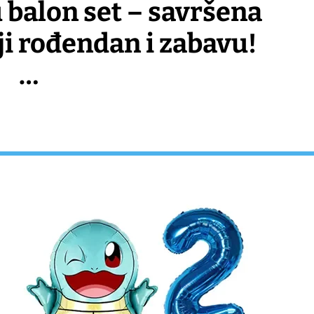
balon set – savršena
PROSLAVU
– ŠAT
PROSLAVE
ji rođendan i zabavu!
JA ZA PROSLAVU